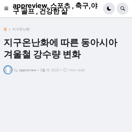
appreview, 스포츠 , 축구,야
구 골프 , 건강한 삶
홈
지구온난화
지구온난화에 따른 동아시아
겨울철 강수량 변화
by
appreview
•
3월 18, 2023
•
1 min read