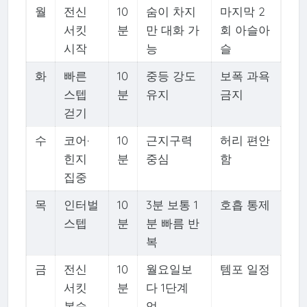
월
전신
10
숨이 차지
마지막 2
서킷
분
만 대화 가
회 아슬아
시작
능
슬
화
빠른
10
중등 강도
보폭 과욕
스텝
분
유지
금지
걷기
수
코어·
10
근지구력
허리 편안
힌지
분
중심
함
집중
목
인터벌
10
3분 보통 1
호흡 통제
스텝
분
분 빠름 반
복
금
전신
10
월요일보
템포 일정
서킷
분
다 1단계
복습
업