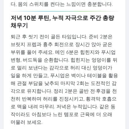
다, 몸의 스위치를 켠다는 느낌이면 충분합니다.
저녁 10분 루틴, 누적 자극으로 주간 총량
채우기
퇴근 후 씻기 전이 골든 타임입니다. 준비 2분은
브릿지 프렙과 흉추 회전으로 장시간 앉아 굳은
부위를 풀어 주세요. 메인 6분은 힙힌지와 푸시업
변형, 버드독을 순환합니다. 힙힌지는 엉덩이를 뒤
로 멀리 보낸다는 감각으로 허리 대신 엉덩이가
일을 하게 만들고, 푸시업은 벽이나 테이블을 활용
해 관절 부담을 낮추되 마지막 2회는 도전적인 감
각으로 유지합니다. 정리 2분은 골반 전·후경을 천
천히 반복하며 허리를 진정시키고, 횡격막 호흡으
로 맥을 내려 마무리. 저녁은 누적입니다. 같은 동
작이라도 아침보다 느린 템포로 근육에 더 오래
머물러 보세요.